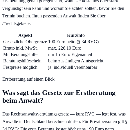
Erstberatung genau geregelt sind, wann sie kostenlos oder stark
vergünstigt sein kann und worauf Sie achten sollten, bevor Sie den
Termin buchen. Ihren passenden Anwalt finden Sie über
/#rechtsgebiete.
Aspekt
Kurzinfo
Gesetzliche Obergrenze
190 Euro netto (§ 34 RVG)
Brutto inkl. MwSt.
max. 226,10 Euro
Mit Beratungshilfe
nur 15 Euro Eigenanteil
Beratungshilfeschein
beim zuständigen Amtsgericht
Festpreise möglich
ja, individuell vereinbarbar
Erstberatung auf einen Blick
Was sagt das Gesetz zur Erstberatung
beim Anwalt?
Das Rechtsanwaltsvergütungsgesetz — kurz RVG — legt fest, was
Anwälte in Deutschland berechnen dürfen. Für Privatpersonen gilt §
34 RVG: Die erste Beratung kostet höchstens 190 Euro netto.