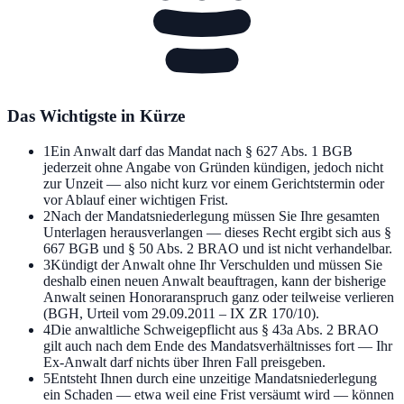
Das Wichtigste in Kürze
1
Ein Anwalt darf das Mandat nach § 627 Abs. 1 BGB
jederzeit ohne Angabe von Gründen kündigen, jedoch nicht
zur Unzeit — also nicht kurz vor einem Gerichtstermin oder
vor Ablauf einer wichtigen Frist.
2
Nach der Mandatsniederlegung müssen Sie Ihre gesamten
Unterlagen herausverlangen — dieses Recht ergibt sich aus §
667 BGB und § 50 Abs. 2 BRAO und ist nicht verhandelbar.
3
Kündigt der Anwalt ohne Ihr Verschulden und müssen Sie
deshalb einen neuen Anwalt beauftragen, kann der bisherige
Anwalt seinen Honoraranspruch ganz oder teilweise verlieren
(BGH, Urteil vom 29.09.2011 – IX ZR 170/10).
4
Die anwaltliche Schweigepflicht aus § 43a Abs. 2 BRAO
gilt auch nach dem Ende des Mandatsverhältnisses fort — Ihr
Ex-Anwalt darf nichts über Ihren Fall preisgeben.
5
Entsteht Ihnen durch eine unzeitige Mandatsniederlegung
ein Schaden — etwa weil eine Frist versäumt wird — können